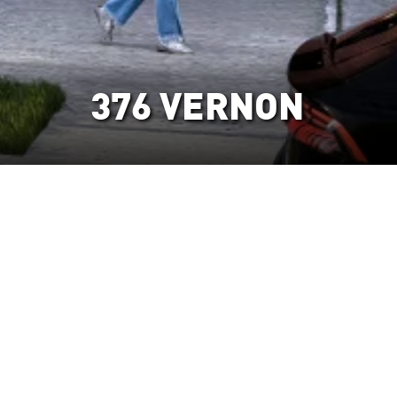
376 VERNON
ANNÉE
2025
LOCALISATION
Brooklyn (NY), USA
SUPERFICIE
30 400 pi²
TYPE
Multifamilial