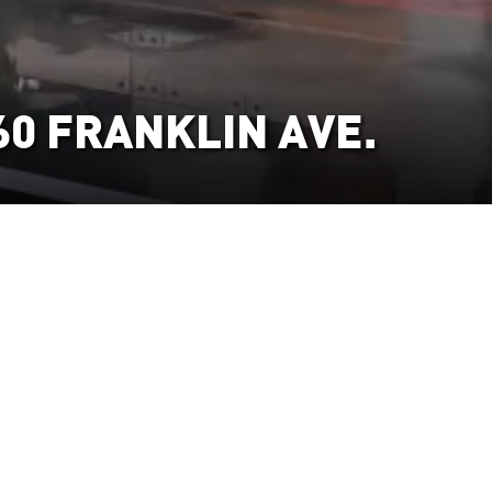
60 FRANKLIN AVE.
ANNÉE
2025
LOCALISATION
Brooklyn (NY), USA
SUPERFICIE
331 000 pi²
TYPE
Multifamilial